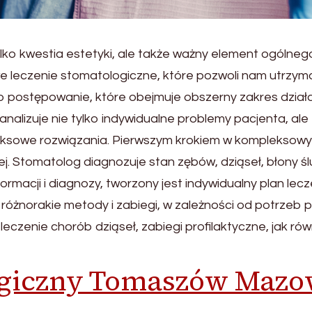
ylko kwestia estetyki, ale także ważny element ogólne
eczenie stomatologiczne, które pozwoli nam utrzymać
 postępowanie, które obejmuje obszerny zakres dział
nalizuje nie tylko indywidualne problemy pacjenta, ale
sowe rozwiązania. Pierwszym krokiem w kompleksowym
. Stomatolog diagnozuje stan zębów, dziąseł, błony śl
macji i diagnozy, tworzony jest indywidualny plan le
żnorakie metody i zabiegi, w zależności od potrzeb 
eczenie chorób dziąseł, zabiegi profilaktyczne, jak r
ogiczny Tomaszów Mazo