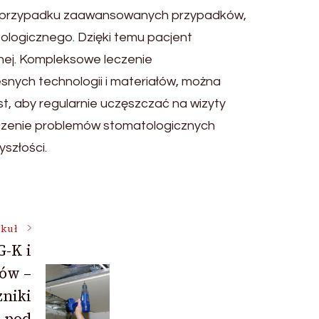
W przypadku zaawansowanych przypadków,
ologicznego. Dzięki temu pacjent
nej. Kompleksowe leczenie
nych technologii i materiałów, można
est, aby regularnie uczęszczać na wizyty
leczenie problemów stomatologicznych
szłości.
ykuł
G-K i
tów –
zniki
 pod