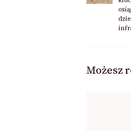
osią
dzie
infr
Możesz r