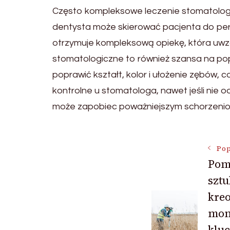
Często kompleksowe leczenie stomatolo
dentysta może skierować pacjenta do peri
otrzymuje kompleksową opiekę, która uwzg
stomatologiczne to również szansa na pop
poprawić kształt, kolor i ułożenie zębów, 
kontrolne u stomatologa, nawet jeśli nie
może zapobiec poważniejszym schorzeniom
Nawigac
Pop
Pom
sztu
wpisu
kreo
mon
klu