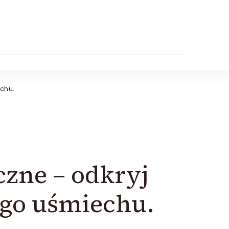
chu.
zne – odkryj
ego uśmiechu.