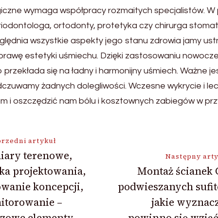
giczne wymaga współpracy rozmaitych specjalistów. 
odontologa, ortodonty, protetyka czy chirurga stomat
lędnia wszystkie aspekty jego stanu zdrowia jamy ust
rawę estetyki uśmiechu. Dzięki zastosowaniu nowoczes
co przekłada się na ładny i harmonijny uśmiech. Ważne j
 odczuwamy żadnych dolegliwości. Wczesne wykrycie i 
 i oszczędzić nam bólu i kosztownych zabiegów w przy
ja
rzedni artykuł
iary terenowe,
Następny art
ka projektowania,
Montaż ścianek 
wanie koncepcji,
podwieszanych sufi
itorowanie –
jakie wyznac
czowe elementy
powinno się wziąć