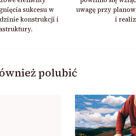
gnięcia sukcesu w
uwagę przy planow
dzinie konstrukcji i
i reali
astruktury.
ównież polubić