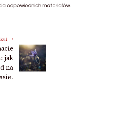
cia odpowiednich materiałów.
ykuł
acie
: jak
ód na
asie.