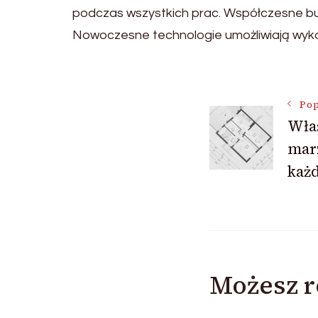
podczas wszystkich prac. Współczesne bu
Nowoczesne technologie umożliwiają wyko
Nawigac
Pop
Wła
wpisu
mar
każd
Możesz r