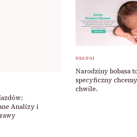
USŁUGI
Narodziny bobasa to
specyficzny chcemy
chwile.
jazdów:
ne Analizy i
prawy