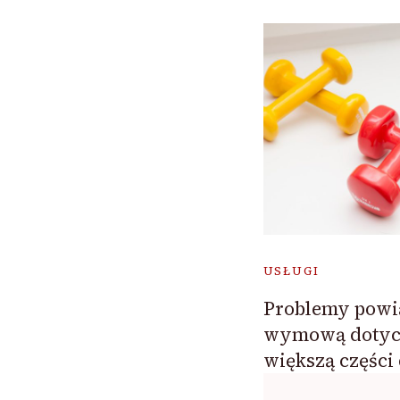
USŁUGI
Problemy powi
wymową dotycz
większą części 